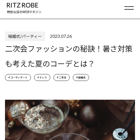
特別な日のWEBマガジン
RITZ ROBE
結婚式/パーティー
2023.07.26
二次会ファッションの秘訣！暑さ対策
TOP
トップ
も考えた夏のコーデとは？
Wedding/Party
結婚式/パーティー
Yearly Events
年間行事
コーディネート
ドレス
二次会
結婚式
Mama
ママ
Event
イベント
#結婚式
#マナー
#お呼ばれ
#ドレス
#成人式